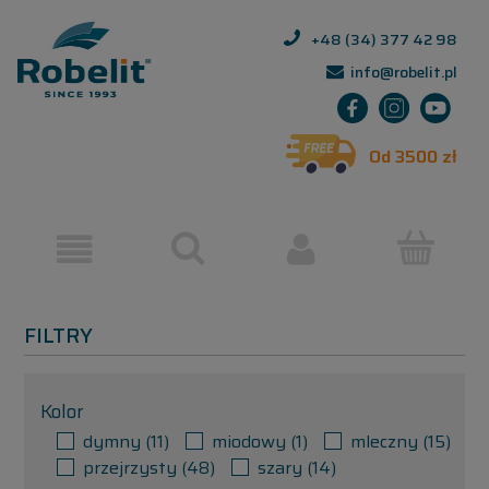
+48 (34) 377 42 98
info@robelit.pl
Od 3500 zł
FILTRY
Kolor
dymny
(11)
miodowy
(1)
mleczny
(15)
przejrzysty
(48)
szary
(14)