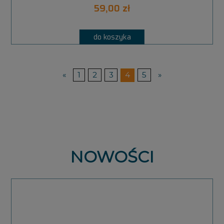
59,00 zł
do koszyka
«
1
2
3
4
5
»
NOWOŚCI