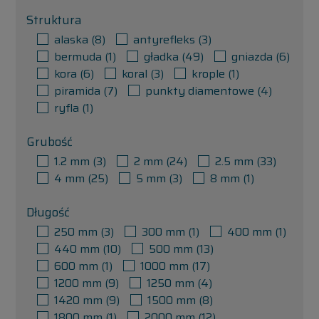
Struktura
alaska
(8)
antyrefleks
(3)
bermuda
(1)
gładka
(49)
gniazda
(6)
kora
(6)
koral
(3)
krople
(1)
piramida
(7)
punkty diamentowe
(4)
ryfla
(1)
Grubość
1.2 mm
(3)
2 mm
(24)
2.5 mm
(33)
4 mm
(25)
5 mm
(3)
8 mm
(1)
Długość
250 mm
(3)
300 mm
(1)
400 mm
(1)
440 mm
(10)
500 mm
(13)
600 mm
(1)
1000 mm
(17)
1200 mm
(9)
1250 mm
(4)
1420 mm
(9)
1500 mm
(8)
1800 mm
(1)
2000 mm
(12)