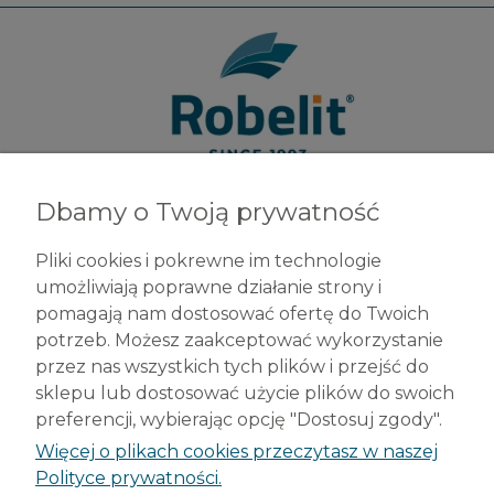
Dbamy o Twoją prywatność
Robelit Sp. z o.o.
ul. Legionów 79
Pliki cookies i pokrewne im technologie
42-200 Częstochowa
umożliwiają poprawne działanie strony i
tel. +48 (34) 377 42 98
pomagają nam dostosować ofertę do Twoich
info@robelit.pl
potrzeb. Możesz zaakceptować wykorzystanie
przez nas wszystkich tych plików i przejść do
Pomoc
sklepu lub dostosować użycie plików do swoich
preferencji, wybierając opcję "Dostosuj zgody".
Płatności i dostawa
Więcej o plikach cookies przeczytasz w naszej
Polityce prywatności.