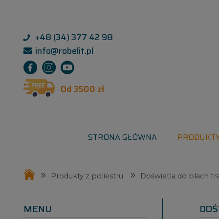
+48 (34) 377 42 98
info@robelit.pl
Od 3500 zł
STRONA GŁÓWNA
PRODUKT
»
»
Produkty z poliestru
Doświetla do blach t
MENU
DOŚ