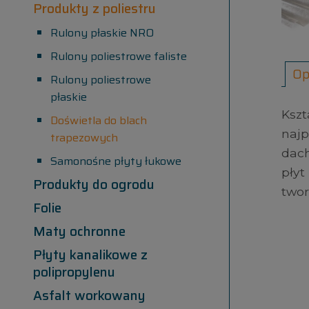
Produkty z poliestru
Rulony płaskie NRO
Rulony poliestrowe faliste
Op
Rulony poliestrowe
płaskie
Kszt
Doświetla do blach
naj
trapezowych
dach
Samonośne płyty łukowe
płyt
Produkty do ogrodu
twor
Folie
Maty ochronne
Płyty kanalikowe z
polipropylenu
Asfalt workowany