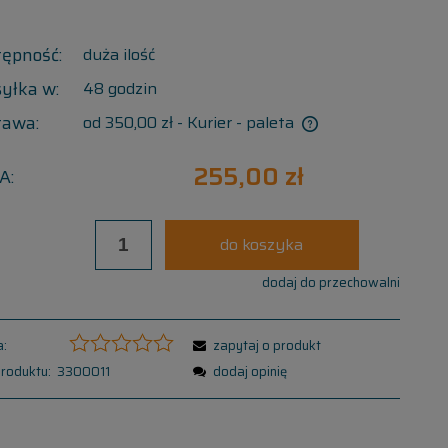
tępność:
duża ilość
yłka w:
48 godzin
tawa:
od 350,00 zł
- Kurier - paleta
255,00 zł
A:
do koszyka
dodaj do przechowalni
:
zapytaj o produkt
roduktu:
3300011
dodaj opinię