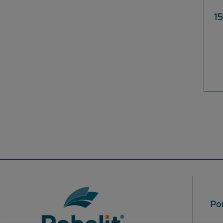
KOTWA MONTAŻOWA -
DOCIEPLENIE 20 CM - 2 SZT
1
39,00 zł
do koszyka
Po