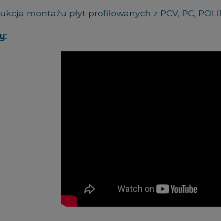
rukcja montażu płyt profilowanych z PCV, PC, PO
y: