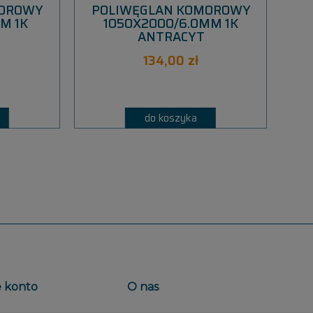
MOROWY
POLIWĘGLAN KOMOROWY
P
M 1K
1050X2000/6.0MM 1K
ANTRACYT
134,00 zł
do koszyka
 konto
O nas