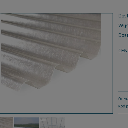
Dos
Wys
Dos
CEN
Ocena
Kod p