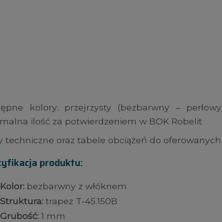
tępne kolory: przejrzysty (bezbarwny – perłow
malna ilość za potwierdzeniem w BOK Robelit
y techniczne oraz tabele obciążeń do oferowanych 
yfikacja produktu:
Kolor:
bezbarwny z włóknem
Struktura:
trapez T-45.150B
Grubość:
1 mm