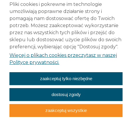
Pliki cookies i pokrewne im technologie
42-200 Częstochowa
umożliwiają poprawne działanie strony i
tel. +48 (34) 377 42 98
pomagają nam dostosować ofertę do Twoich
info@robelit.pl
potrzeb. Możesz zaakceptować wykorzystanie
przez nas wszystkich tych plików i przejść do
Pomoc
sklepu lub dostosować użycie plików do swoich
preferencji, wybierając opcję "Dostosuj zgody".
Płatności i dostawa
Więcej o plikach cookies przeczytasz w naszej
Polityce prywatności.
Moje konto
zaakceptuj tylko niezbędne
O nas
dostosuj zgody
zaakceptuj wszystkie
Wszelkie prawa
zastrzeżone
Cookies
RODO
Sklep