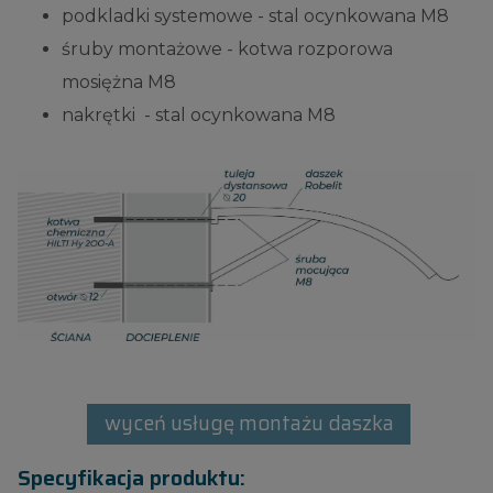
podkladki systemowe - stal ocynkowana M8
śruby montażowe - kotwa rozporowa
mosiężna M8
nakrętki - stal ocynkowana M8
wyceń usługę montażu daszka
Specyfikacja produktu: