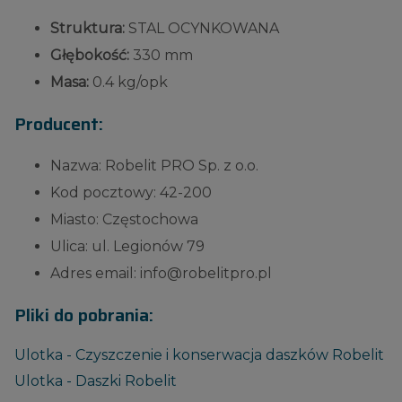
Struktura:
STAL OCYNKOWANA
Głębokość:
330 mm
Masa:
0.4 kg/opk
Producent:
Nazwa: Robelit PRO Sp. z o.o.
Kod pocztowy: 42-200
Miasto: Częstochowa
Ulica: ul. Legionów 79
Adres email: info@robelitpro.pl
Pliki do pobrania:
Ulotka - Czyszczenie i konserwacja daszków Robelit
Ulotka - Daszki Robelit