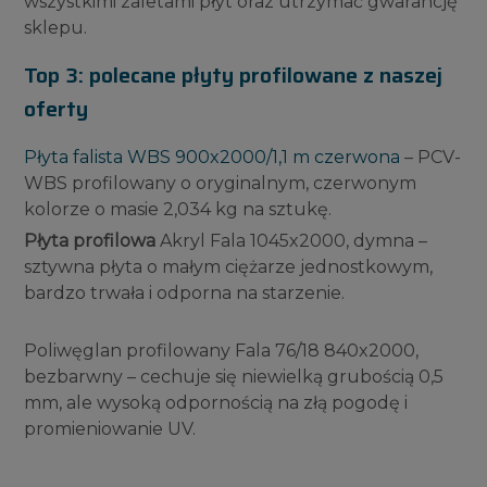
wszystkimi zaletami płyt oraz utrzymać gwarancję
sklepu.
Top 3: polecane płyty profilowane z naszej
oferty
Płyta falista WBS 900x2000/1,1 m czerwona
– PCV-
WBS profilowany o oryginalnym, czerwonym
kolorze o masie 2,034 kg na sztukę.
Płyta profilowa
Akryl Fala 1045x2000, dymna –
sztywna płyta o małym ciężarze jednostkowym,
bardzo trwała i odporna na starzenie.
Poliwęglan profilowany Fala 76/18 840x2000,
bezbarwny – cechuje się niewielką grubością 0,5
mm, ale wysoką odpornością na złą pogodę i
promieniowanie UV.