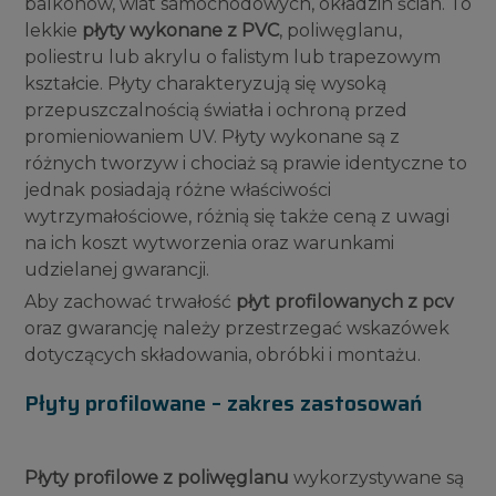
balkonów, wiat samochodowych, okładzin ścian. To
lekkie
płyty wykonane z PVC
, poliwęglanu,
poliestru lub akrylu o falistym lub trapezowym
kształcie. Płyty charakteryzują się wysoką
przepuszczalnością światła i ochroną przed
promieniowaniem UV. Płyty wykonane są z
różnych tworzyw i chociaż są prawie identyczne to
jednak posiadają różne właściwości
wytrzymałościowe, różnią się także ceną z uwagi
na ich koszt wytworzenia oraz warunkami
udzielanej gwarancji.
Aby zachować trwałość
płyt profilowanych z pcv
oraz gwarancję należy przestrzegać wskazówek
dotyczących składowania, obróbki i montażu.
Płyty profilowane – zakres zastosowań
Płyty profilowe z poliwęglanu
wykorzystywane są