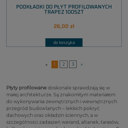
PODKŁADKI DO PŁYT PROFILOWANYCH
TRAPEZ 100SZT
26,00 zł
do koszyka
«
1
2
3
»
Płyty profilowane
doskonale sprawdzają się w
małej architekturze. Są znakomitym materiałem
do wykonywania zewnętrznych i wewnętrznych
przegród budowlanych – lekkich pokryć
dachowych oraz okładzin ściennych, a w
szczególności zadaszeń werand, altanek, tarasów,