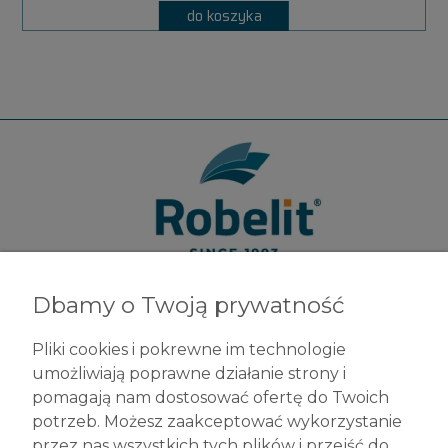
do koszyka
Dbamy o Twoją prywatność
Robelit Sp. z o.o.
ul. Legionów 79
Pliki cookies i pokrewne im technologie
42-200 Częstochowa
umożliwiają poprawne działanie strony i
tel. +48 (34) 377 42 98
pomagają nam dostosować ofertę do Twoich
info@robelit.pl
potrzeb. Możesz zaakceptować wykorzystanie
przez nas wszystkich tych plików i przejść do