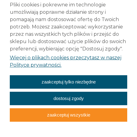
ul. Legionów 79
Pliki cookies i pokrewne im technologie
42-200 Częstochowa
umożliwiają poprawne działanie strony i
tel. +48 (34) 377 42 98
pomagają nam dostosować ofertę do Twoich
info@robelit.pl
potrzeb. Możesz zaakceptować wykorzystanie
przez nas wszystkich tych plików i przejść do
Pomoc
sklepu lub dostosować użycie plików do swoich
preferencji, wybierając opcję "Dostosuj zgody".
Płatności i dostawa
Więcej o plikach cookies przeczytasz w naszej
Polityce prywatności.
Moje konto
zaakceptuj tylko niezbędne
O nas
dostosuj zgody
zaakceptuj wszystkie
Wszelkie prawa
zastrzeżone
Cookies
RODO
Sklep