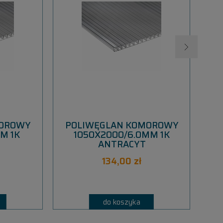
MOROWY
POLIWĘGLAN KOMOROWY
P
M 1K
1050X2000/6.0MM 1K
ANTRACYT
134,00 zł
do koszyka