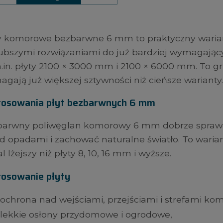
y komorowe bezbarwne 6 mm to praktyczny waria
ubszymi rozwiązaniami do już bardziej wymagając
.in. płyty 2100 × 3000 mm i 2100 × 6000 mm. To gr
gają już większej sztywności niż cieńsze warianty
tosowania płyt bezbarwnych 6 mm
arwny poliwęglan komorowy 6 mm dobrze sprawdz
d opadami i zachować naturalne światło. To waria
l lżejszy niż płyty 8, 10, 16 mm i wyższe.
tosowanie płyty
ochrona nad wejściami, przejściami i strefami ko
lekkie osłony przydomowe i ogrodowe,