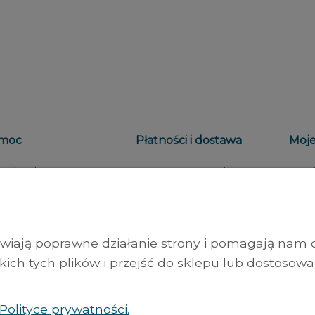
moc
Płatności i dostawa
Moje
gulamin
Formy płatności
Twoj
ityka prywatności
Czas i koszty dostawy
Usta
oty i reklamacje
Czas realizacji zamówienia
Prze
liwiają poprawne działanie strony i pomagają nam
edycja
Usta
ch tych plików i przejść do sklepu lub dostosować
Polityce prywatności.