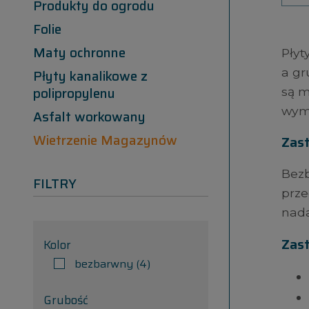
Produkty do ogrodu
Folie
Maty ochronne
Płyt
a gr
Płyty kanalikowe z
polipropylenu
są m
wyma
Asfalt workowany
Wietrzenie Magazynów
Zas
Bezb
FILTRY
prze
nada
Zas
Kolor
bezbarwny
(4)
Grubość