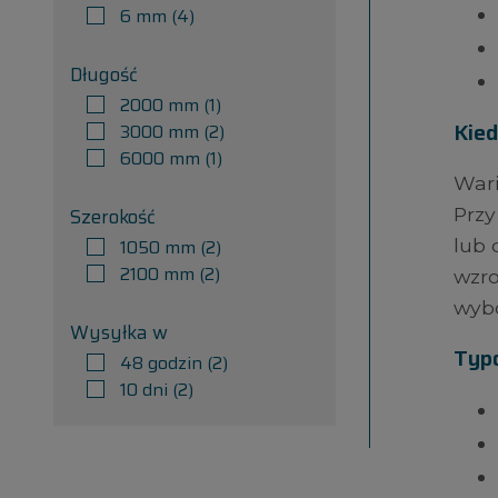
6 mm
(4)
Długość
2000 mm
(1)
Kied
3000 mm
(2)
6000 mm
(1)
Wari
Szerokość
Przy
1050 mm
(2)
lub 
2100 mm
(2)
wzro
wybo
Wysyłka w
Typ
48 godzin
(2)
10 dni
(2)