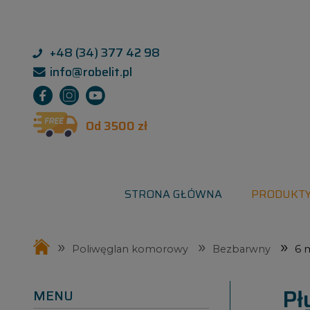
+48 (34) 377 42 98
info@robelit.pl
Od 3500 zł
STRONA GŁÓWNA
PRODUKT
»
»
»
Poliwęglan komorowy
Bezbarwny
6
Pł
MENU