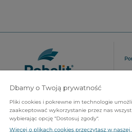
Po
Re
Pol
Dbamy o Twoją prywatność
Zwr
Robelit Sp. z o.o.
Pliki cookies i pokrewne im technologie umoż
Sp
ul. Legionów 79
zaakceptować wykorzystanie przez nas wszystki
42-200 Częstochowa
wybierając opcję "Dostosuj zgody".
tel. +48 (34) 377 42 98
Więcej o plikach cookies przeczytasz w naszej 