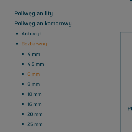
Poliwęglan lity
Poliwęglan komorowy
Antracyt
Bezbarwny
4 mm
4,5 mm
6 mm
8 mm
10 mm
16 mm
P
20 mm
25 mm