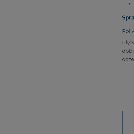
Spr
Pol
Płyt
dobi
ocze