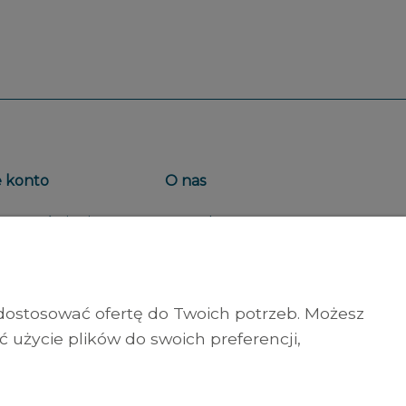
 konto
O nas
e zamówienia
Kontakt
wienia konta
O firmie
chowalnia
 dostosować ofertę do Twoich potrzeb. Możesz
wienia plików cookies
 użycie plików do swoich preferencji,