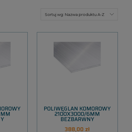
Sortuj wg:
Nazwa produktu A-Z
MOROWY
POLIWĘGLAN KOMOROWY
6MM
2100X3000/6MM
NY
BEZBARWNY
388,00 zł