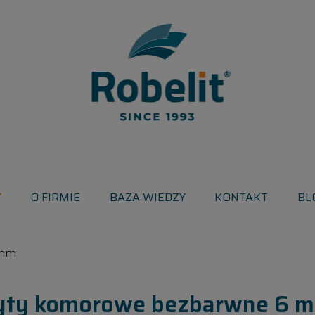
Y
O FIRMIE
BAZA WIEDZY
KONTAKT
BL
 mm
yty komorowe bezbarwne 6 