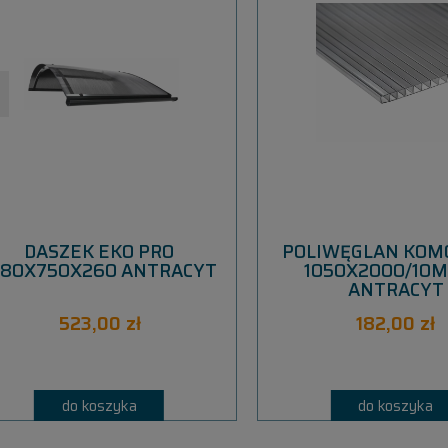
DASZEK EKO PRO
POLIWĘGLAN KO
580X750X260 ANTRACYT
1050X2000/10M
ANTRACYT
523,00 zł
182,00 zł
do koszyka
do koszyka