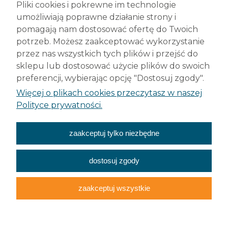
Pliki cookies i pokrewne im technologie
42-200 Częstochowa
umożliwiają poprawne działanie strony i
tel. +48 (34) 377 42 98
pomagają nam dostosować ofertę do Twoich
info@robelit.pl
potrzeb. Możesz zaakceptować wykorzystanie
przez nas wszystkich tych plików i przejść do
Pomoc
sklepu lub dostosować użycie plików do swoich
preferencji, wybierając opcję "Dostosuj zgody".
Płatności i dostawa
Więcej o plikach cookies przeczytasz w naszej
Polityce prywatności.
Moje konto
zaakceptuj tylko niezbędne
O nas
dostosuj zgody
zaakceptuj wszystkie
Wszelkie prawa
zastrzeżone
Cookies
RODO
Sklep