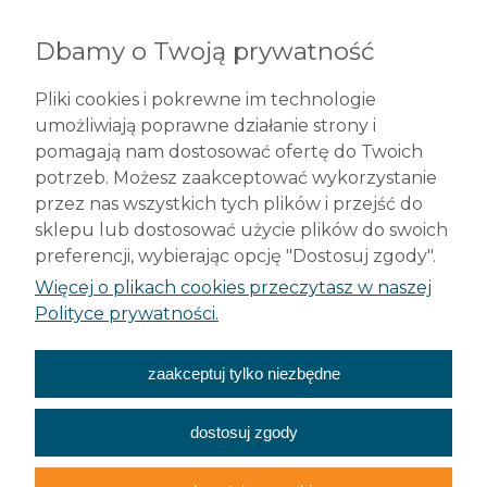
Dbamy o Twoją prywatność
Robelit Sp. z o.o.
ul. Legionów 79
Pliki cookies i pokrewne im technologie
42-200 Częstochowa
umożliwiają poprawne działanie strony i
tel. +48 (34) 377 42 98
pomagają nam dostosować ofertę do Twoich
info@robelit.pl
potrzeb. Możesz zaakceptować wykorzystanie
przez nas wszystkich tych plików i przejść do
Pomoc
sklepu lub dostosować użycie plików do swoich
preferencji, wybierając opcję "Dostosuj zgody".
Płatności i dostawa
Więcej o plikach cookies przeczytasz w naszej
Polityce prywatności.
Moje konto
zaakceptuj tylko niezbędne
O nas
dostosuj zgody