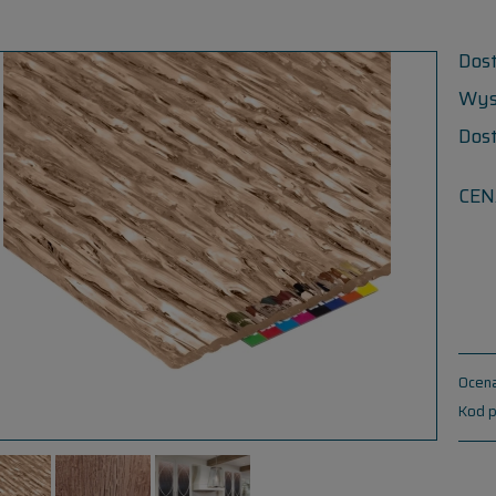
Dos
Wys
Dos
CEN
Ocena
Kod p