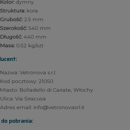
Kolor:
dymny
Struktura:
kora
Grubość:
2.5 mm
Szerokość:
540 mm
Długość:
440 mm
Masa:
0.52 kg/szt
ducent:
Nazwa: Vetronova s.r.l.
Kod pocztowy: 21050
Miasto: Bolladello di Cairate, Włochy
Ulica: Via Siracusa
Adres email: info@vetronovasrl.it
i do pobrania: