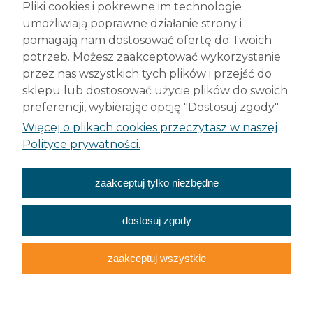
Pliki cookies i pokrewne im technologie
42-200 Częstochowa
umożliwiają poprawne działanie strony i
tel. +48 (34) 377 42 98
pomagają nam dostosować ofertę do Twoich
info@robelit.pl
potrzeb. Możesz zaakceptować wykorzystanie
przez nas wszystkich tych plików i przejść do
Pomoc
sklepu lub dostosować użycie plików do swoich
preferencji, wybierając opcję "Dostosuj zgody".
Płatności i dostawa
Więcej o plikach cookies przeczytasz w naszej
Polityce prywatności.
Moje konto
zaakceptuj tylko niezbędne
O nas
dostosuj zgody
zaakceptuj wszystkie
Wszelkie prawa
zastrzeżone
Cookies
RODO
Sklep