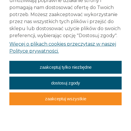
umożliwiają poprawne działanie strony i
tel. +48 (34) 377 42 98
pomagają nam dostosować ofertę do Twoich
info@robelit.pl
potrzeb. Możesz zaakceptować wykorzystanie
przez nas wszystkich tych plików i przejść do
Pomoc
sklepu lub dostosować użycie plików do swoich
preferencji, wybierając opcję "Dostosuj zgody".
Płatności i dostawa
Więcej o plikach cookies przeczytasz w naszej
Polityce prywatności.
Moje konto
zaakceptuj tylko niezbędne
O nas
dostosuj zgody
zaakceptuj wszystkie
Wszelkie prawa
zastrzeżone
Cookies
RODO
Sklep
internetowy Shoper.pl