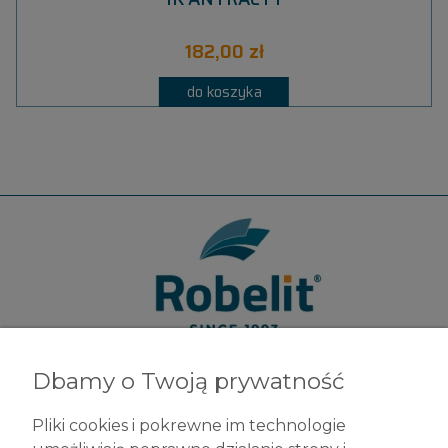
182,00 zł
do koszyka
Dbamy o Twoją prywatność
Robelit Sp. z o.o.
ul. Legionów 79
Pliki cookies i pokrewne im technologie
42-200 Częstochowa