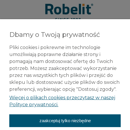
Dbamy o Twoją prywatność
Robelit Sp. z o.o.
ul. Legionów 79
Pliki cookies i pokrewne im technologie
42-200 Częstochowa
umożliwiają poprawne działanie strony i
tel. +48 (34) 377 42 98
pomagają nam dostosować ofertę do Twoich
info@robelit.pl
potrzeb. Możesz zaakceptować wykorzystanie
przez nas wszystkich tych plików i przejść do
Pomoc
sklepu lub dostosować użycie plików do swoich
preferencji, wybierając opcję "Dostosuj zgody".
Płatności i dostawa
Więcej o plikach cookies przeczytasz w naszej
Polityce prywatności.
Moje konto
zaakceptuj tylko niezbędne
O nas