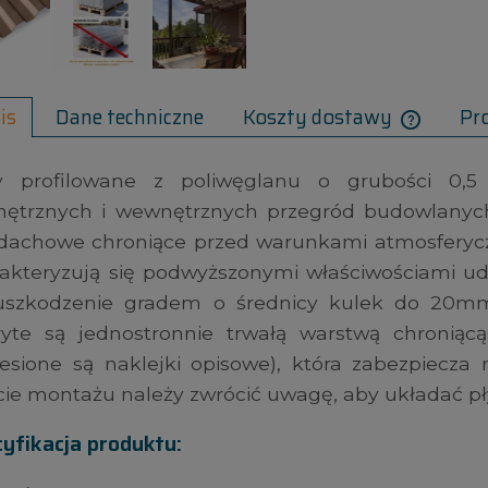
is
Dane techniczne
Koszty dostawy
Pr
ty profilowane z poliwęglanu o grubości 0
ętrznych i wewnętrznych przegród budowlanych,
dachowe chroniące przed warunkami atmosferycz
akteryzują się podwyższonymi właściwościami u
uszkodzenie gradem o średnicy kulek do 20mm 
ryte są jednostronnie trwałą warstwą chroniąc
esione są naklejki opisowe), która zabezpiecza 
cie montażu należy zwrócić uwagę, aby układać pły
yfikacja produktu: