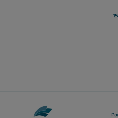
KOTWA MONTAŻOWA -
DOCIEPLENIE 20 CM - 2 SZT
1
39,00 zł
do koszyka
Po