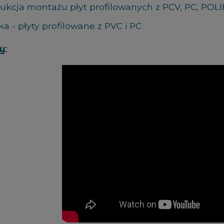
rukcja montażu płyt profilowanych z PCV, PC, PO
ka - płyty profilowane z PVC i PC
y: