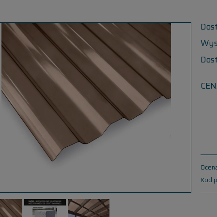
Dos
Wys
Dos
CEN
Ocena
Kod p