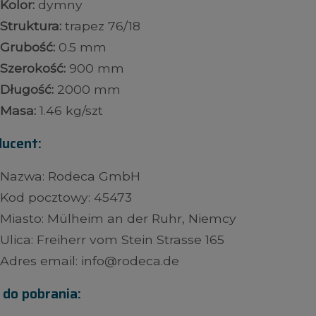
Kolor:
dymny
Struktura:
trapez 76/18
Grubość:
0.5 mm
Szerokość:
900 mm
Długość:
2000 mm
Masa:
1.46 kg/szt
ducent:
Nazwa: Rodeca GmbH
Kod pocztowy: 45473
Miasto: Mülheim an der Ruhr, Niemcy
Ulica: Freiherr vom Stein Strasse 165
Adres email: info@rodeca.de
i do pobrania: