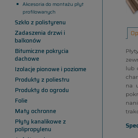
Akcesoria do montażu płyt
profilowanych
Szkło z polistyrenu
Zadaszenia drzwi i
Op
balkonów
Bitumiczne pokrycia
Pły
dachowe
zewn
Izolacje pionowe i poziome
lub 
char
Produkty z poliestru
na 
Produkty do ogrodu
pok
Folie
nani
Maty ochronne
trak
Płyty kanalikowe z
Spec
polipropylenu