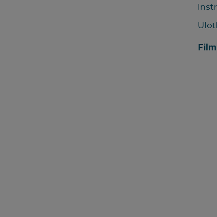
Inst
Ulot
Film