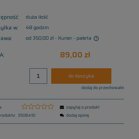
tępność:
duża ilość
yłka w:
48 godzin
tawa:
od 350,00 zł
- Kurier - paleta
89,00 zł
A:
do koszyka
dodaj do przechowalni
:
zapytaj o produkt
roduktu:
3506410
dodaj opinię