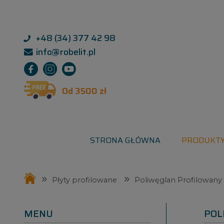
+48 (34) 377 42 98
info@robelit.pl
Od 3500 zł
STRONA GŁÓWNA
PRODUKT
»
»
Płyty profilowane
Poliwęglan Profilowany
MENU
POL