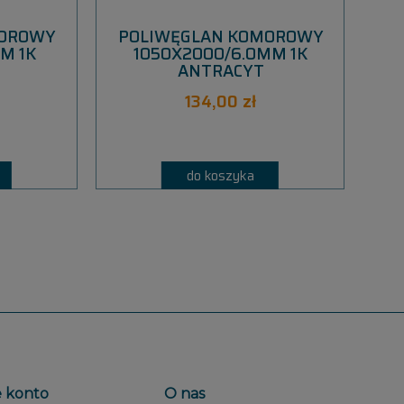
MOROWY
POLIWĘGLAN KOMOROWY
P
M 1K
1050X2000/6.0MM 1K
ANTRACYT
134,00 zł
do koszyka
 konto
O nas